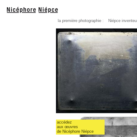
la première photographie :
Niépce inventeur
la première photographie
l'héliographie
accédez
aux œuvres
de Nicéphore Niépce